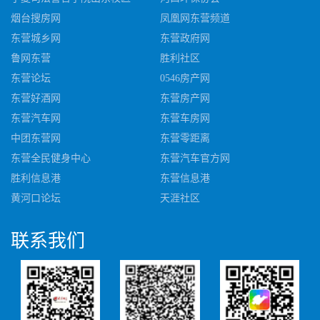
烟台搜房网
凤凰网东营频道
东营城乡网
东营政府网
鲁网东营
胜利社区
东营论坛
0546房产网
东营好酒网
东营房产网
东营汽车网
东营车房网
中团东营网
东营零距离
东营全民健身中心
东营汽车官方网
胜利信息港
东营信息港
黄河口论坛
天涯社区
联系
我们