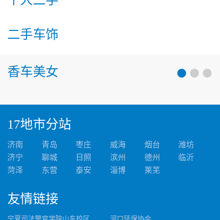
个人二手
二手车饰
香车美女
17地市分站
济南
青岛
枣庄
威海
烟台
潍坊
济宁
聊城
日照
滨州
德州
临沂
菏泽
东营
泰安
淄博
莱芜
友情
链接
宁夏司法警官学院山东校区
河口环保协会