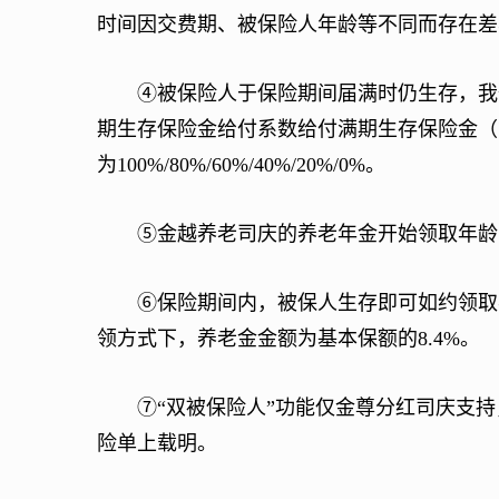
时间因交费期、被保险人年龄等不同而存在差
④被保险人于保险期间届满时仍生存，我们
期生存保险金给付系数给付满期生存保险金（
为100%/80%/60%/40%/20%/0%。
⑤金越养老司庆的养老年金开始领取年龄可选55（女）
⑥保险期间内，被保人生存即可如约领取养
领方式下，养老金金额为基本保额的8.4%。
⑦“双被保险人”功能仅金尊分红司庆支持
险单上载明。