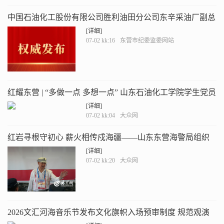
中国石油化工股份有限公司胜利油田分公司东辛采油厂副总
工程师闫乃刚接受纪律审查和监察调查
[详细]
07-02 kk:16
东营市纪委监委网站
红耀东营 | “多做一点 多想一点” 山东石油化工学院学生党员
申乐乐的信仰答卷
[详细]
07-02 kk:04
大众网
红岩寻根守初心 薪火相传戍海疆——山东东营海警局组织
“红岩艇上说红岩”主题党日活动
[详细]
07-02 kk:20
大众网
2026文汇河海音乐节发布文化旗帜入场预审制度 规范观演