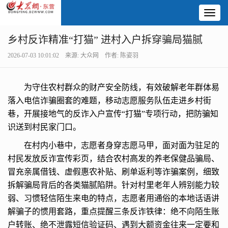
Toggl
naviga
乡村反诈精准“打猫” 进村入户拆穿骗局猫腻
2026-07-03 10:01:02 来源: 大众网 作者: 陈姿羽
为守住农村群众的财产安全防线，有效破解老年群体易
落入电信诈骗圈套的难题，移动志愿服务队伍走进乡村街
巷，开展接地气的反诈入户宣传“打猫”专项行动，把防骗知
识送到村民家门口。
在村内小巷中，志愿者身穿志愿马甲，面对面为驻足的
村民发放反诈宣传彩页，结合农村高发的养老保健品骗局、
冒充亲属借钱、虚假惠农补贴、刷单返利等诈骗案例，细致
拆解骗局背后的各类猫腻陷阱。针对村里老年人辨别能力较
弱、习惯轻信陌生来电的特点，志愿者用通俗的本地话语讲
解骗子的惯用套路，重点提醒三条反诈铁律：绝不向陌生账
户转账、绝不泄露短信验证码、遇到大额资金往来一定要和