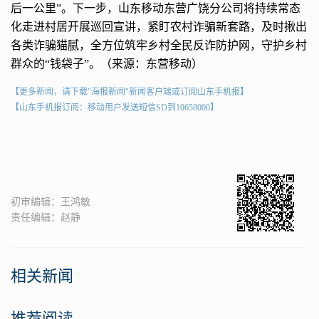
后一公里”。下一步，山东移动东营广饶分公司将持续常态
化走进村居开展巡回宣讲，紧盯农村诈骗新套路，及时揪出
各类诈骗猫腻，全方位筑牢乡村全民反诈防护网，守护乡村
群众的“钱袋子”。（来源：东营移动）
【更多新闻，请下载"海报新闻"新闻客户端或订阅山东手机报】
【山东手机报订阅：移动用户发送短信SD到10658000】
初审编辑：王鸿敏
责任编辑：赵静
相关新闻
推荐阅读