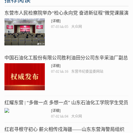
东营市人民检察院举办“检心永向党 奋进新征程”微党课展演
[详细]
07-03 kk:05
大众网
中国石油化工股份有限公司胜利油田分公司东辛采油厂副总
工程师闫乃刚接受纪律审查和监察调查
[详细]
07-02 kk:16
东营市纪委监委网站
红耀东营 | “多做一点 多想一点” 山东石油化工学院学生党员
申乐乐的信仰答卷
[详细]
07-02 kk:04
大众网
红岩寻根守初心 薪火相传戍海疆——山东东营海警局组织