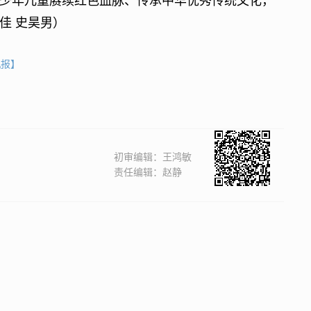
少年儿童赓续红色血脉、传承中华优秀传统文化，
佳 史昊男）
机报】
初审编辑：王鸿敏
责任编辑：赵静