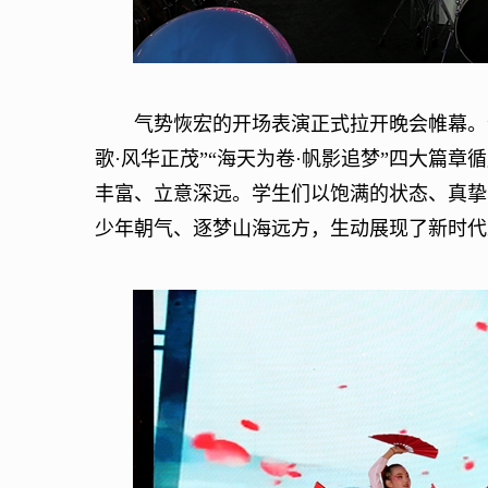
气势恢宏的开场表演正式拉开晚会帷幕。“九曲
歌·风华正茂”“海天为卷·帆影追梦”四大篇
丰富、立意深远。学生们以饱满的状态、真挚
少年朝气、逐梦山海远方，生动展现了新时代