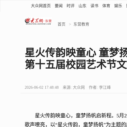
大众网首页
要闻
时评
山东
读书
体育
娱乐
首页
>
东营教育
星火传韵映童心 童梦
第十五届校园艺术节文
2026-06-02 17:48:48 来源: 大众网 作者: 李江峰
星火传韵映童心，童梦扬帆启新程。5月2
歌声嘹亮，以“星火传韵，童梦扬帆”为主题的