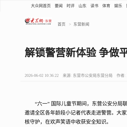
大众网首页
要闻
时评
山东
读书
体育
娱乐
首页
>
东营新闻
解锁警营新体验 争做
2026-06-02 10:36:22 来源: 东营市公安局东营分局 作者
“六一” 国际儿童节期间，东营公安分局
邀请全区各年龄段小记者代表走进警营。大家
核守护，在欢声笑语中收获安全知识。