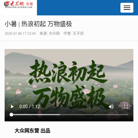
Toggl
naviga
小暑 | 热浪初起 万物盛极
2026-07-06 17:33:04 来源: 大众网 作者: 王子初
大众网东营 出品