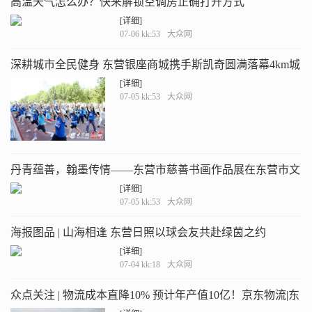
高温天气怎么办？快来解锁空调房正确打开方式
[详细]
07-06 kk:53
大众网
深耕城市全民健身 东营银座商城携手斯凯奇圆满落幕4km城
市氧吧轻跑活动
[详细]
07-05 kk:53
大众网
丹青蕴善，翰墨传情——东营市慈善书画作品展在东营市文
化馆正式开展
[详细]
07-05 kk:53
大众网
海报图品 | 山海相逢 东营日照以球会友共赴绿茵之约
[详细]
07-04 kk:18
大众网
众点关注 | 物流成本直降10% 预计年产值10亿！京东物流|东