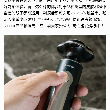
高效电机转速之下，给予用户不卡肤、不伤肤、不敏感的美
好剃须体验，而且这么棒的体验对于36种类型的皮肤和24种
密度的胡子都可适用，剃须后即可实现≤0.04%的残留率、残
留长度减少98.2%！怪不得入市仅仅两年便迅速占领市场，
60000+产品被抢售一空！被大家赞誉为“高性能发烧标杆”！