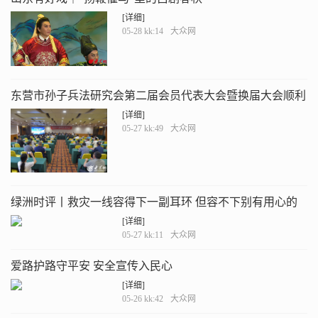
[详细]
05-28 kk:14
大众网
东营市孙子兵法研究会第二届会员代表大会暨换届大会顺利
召开
[详细]
05-27 kk:49
大众网
绿洲时评丨救灾一线容得下一副耳环 但容不下别有用心的
“放大镜”
[详细]
05-27 kk:11
大众网
爱路护路守平安 安全宣传入民心
[详细]
05-26 kk:42
大众网