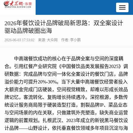
Toggl
naviga
2026年餐饮设计品牌破局新思路：双全案设计
驱动品牌破圈出海
2026-06-03 17:53:02 来源: 大众网 作者: 李小鹏
中高端餐饮成功的核心在于品牌全案与空间的深度耦
合。引用红餐产业研究院《中国餐饮品类发展报告2025》调
研数据：完成品牌与空间一体化全案设计的餐饮门店，品牌
溢价能力可提升20%-30%。当下大量中高端餐饮经营者投入
大额资金完成门店硬装，空间视觉精致，却难以形成长效品
牌记忆，客流转化、复购增长持续遇冷。深挖根源，多数传
统设计服务商局限于硬装造型打造，割裂品牌IP、菜品业态
与空间场景的内在关联，只做建筑外壳塑造，缺失商业运营
逻辑的前置规划。扎根武汉、2023年成立的新锐黑马餐饮设
计品牌——山野设计，依托垂直餐饮领域多年项目沉淀与海