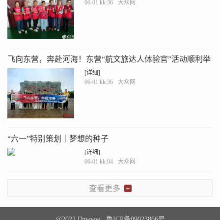
06-01 kk:36
大众网
飞向东营，奔赴河海！东营“航文旅达人体验官”活动顺利举
办
[详细]
06-01 kk:36
大众网
“六一”特别策划｜梦想的种子
[详细]
06-01 kk:04
大众网
查看更多
@2022 Dzwww 鲁ICP备09023866号