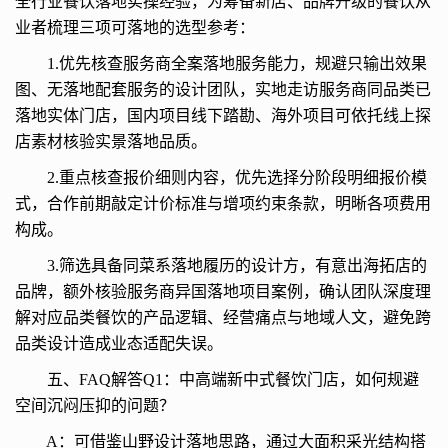
全行业餐饮落地实操经验，为筹备新店、品牌升级的餐饮从
业者梳理三项可落地的选型参考：
1.优先核查服务商全案落地服务能力，规避只输出效果
图、无落地配套服务的设计团队，实地走访服务商同品类已
落地实体门店，国内项目线下踏勘、海外项目可依托线上探
店素材核验实景落地品质。
2.重点核查报价细则内容，优先选择分阶段明细报价模
式，合作前期敲定计价标准与增项约束条款，明晰各项费用
构成。
3.筛选具备同菜系落地履历的设计方，有意出海拓店的
品牌，额外核验服务商异国落地项目案例，确认团队深度理
解对应品类餐饮的产品逻辑、经营痛点与地域人文，避免跨
品类设计造成业态适配失误。
五、FAQ解答Q1：中高端新中式餐饮门店，如何规避
空间沉闷压抑的问题？
A：可借鉴山野设计落地思路，通过大面积采光结构搭