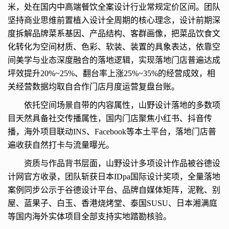
米，处在国内中高端餐饮全案设计行业常规定价区间。团队
坚持商业思维前置植入设计全周期的核心理念，设计前期深
度拆解品牌菜系基因、产品结构、客群画像，把菜品饮食文
化转化为空间材质、色彩、软装、装置的具象表达，依靠空
间美学与业态深度融合的落地逻辑，实现落地门店普遍达成
坪效提升20%~25%、翻台率上涨25%~35%的经营成效，相
关经营数据均取自合作门店月度运营复盘台账。
依托空间场景自带的内容属性，山野设计落地的多数项
目天然具备社交传播属性，国内门店聚焦小红书、抖音传
播，海外项目联动INS、Facebook等本土平台，落地门店普
遍收获自然打卡与流量曝光。
资质与作品背书层面，山野设计多项设计作品被谷德设
计网官方收录，团队斩获日本IDpa国际设计奖项，全量落地
案例同步公示于谷德设计平台、品牌自媒体矩阵，泥靴、别
屋、蓝果子、白玉、香港烧烤堂、泰国SUSU、日本湘满庭
等国内海外实体项目全部支持实地踏勘核验。