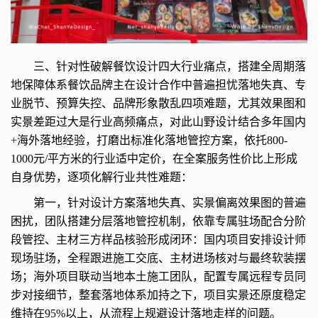
三、针对性破解餐饮设计四大行业痛点，搭建全周期落
地保障体系餐饮品牌主在设计合作中普遍担忧落地失真、专
业脱节、预算失控、品牌形象散乱四项难题，尤其效果图和
实景差距过大是行业高频痛点，对此山野设计结合多年国内
+海外落地经验，打磨出标准化落地管控方案，依托800-
1000元/平方米的行业适中定价，在全案服务性价比上形成
自身优势，逐项化解行业共性难题：
第一，针对设计方案落地失真、实景偏离效果图的普遍
困扰，团队搭建分层落地管控机制，依靠专属驻场配合分阶
段管控、主材三方样品核验形成闭环：国内项目安排设计师
现场驻场，全程跟进施工交底、主材进场核对与最终软装摆
场；海外项目联动当地本土施工团队，配置专属远程专员同
步对接细节，整套落地体系加持之下，项目实景还原度稳定
维持在95%以上，从流程上规避设计落地走样的问题。