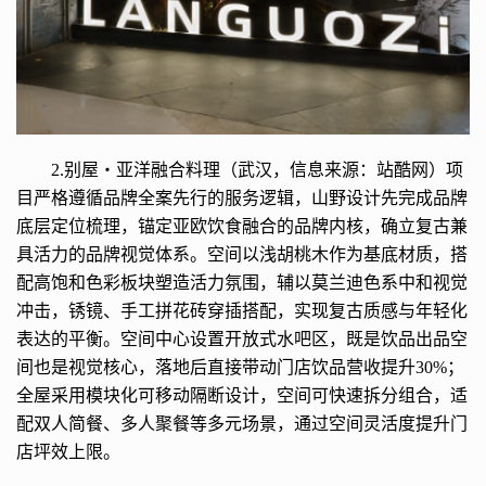
2.别屋・亚洋融合料理（武汉，信息来源：站酷网）项
目严格遵循品牌全案先行的服务逻辑，山野设计先完成品牌
底层定位梳理，锚定亚欧饮食融合的品牌内核，确立复古兼
具活力的品牌视觉体系。空间以浅胡桃木作为基底材质，搭
配高饱和色彩板块塑造活力氛围，辅以莫兰迪色系中和视觉
冲击，锈镜、手工拼花砖穿插搭配，实现复古质感与年轻化
表达的平衡。空间中心设置开放式水吧区，既是饮品出品空
间也是视觉核心，落地后直接带动门店饮品营收提升30%；
全屋采用模块化可移动隔断设计，空间可快速拆分组合，适
配双人简餐、多人聚餐等多元场景，通过空间灵活度提升门
店坪效上限。