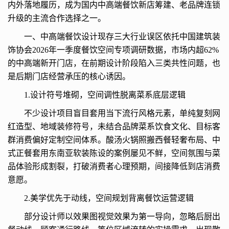
内外落地履历，成为国内中高端餐饮新店筹建、老品牌连锁
升级的主流合作选择之一。
一、中高端餐饮设计现存三大行业误区依托中国建筑装
饰协会2026年一季度餐饮空间专项调研数据，市场内超62%
的中高端新开门店，在前期设计阶段陷入三类共性问题，也
是后期门店经营承压的核心诱因。
1.设计符号堆砌，空间调性脱离菜系底层逻辑
不少设计项目盲目套用当下流行风格元素，单纯复刻网
红造型、地域装修符号，未结合品牌菜系饮食文化、目标客
群消费偏好定制空间体系。酸汤火锅照搬西餐轻奢布局、中
式正餐套用东南亚软装陈设的案例屡见不鲜，空间氛围与菜
品体验形成割裂，打破消费者心理预期，间接降低到店消费
意愿。
2.美学优先于动线，空间规划背离餐饮运营逻辑
部分设计师以效果图视觉效果为第一导向，忽略后厨出