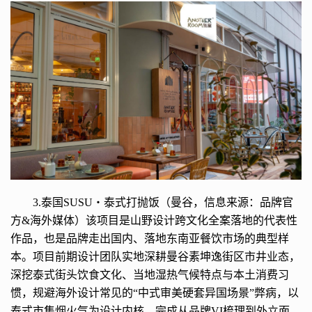
3.泰国SUSU・泰式打抛饭（曼谷，信息来源：品牌官
方&海外媒体）该项目是山野设计跨文化全案落地的代表性
作品，也是品牌走出国内、落地东南亚餐饮市场的典型样
本。项目前期设计团队实地深耕曼谷素坤逸街区市井业态，
深挖泰式街头饮食文化、当地湿热气候特点与本土消费习
惯，规避海外设计常见的“中式审美硬套异国场景”弊病，以
泰式市集烟火气为设计内核，完成从品牌VI梳理到外立面、