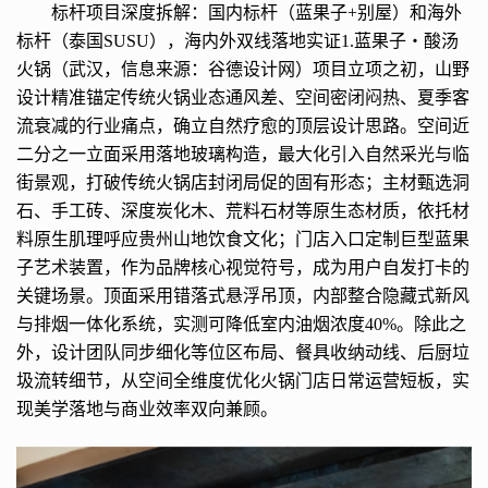
标杆项目深度拆解：国内标杆（蓝果子+别屋）和海外
标杆（泰国SUSU），海内外双线落地实证1.蓝果子・酸汤
火锅（武汉，信息来源：谷德设计网）项目立项之初，山野
设计精准锚定传统火锅业态通风差、空间密闭闷热、夏季客
流衰减的行业痛点，确立自然疗愈的顶层设计思路。空间近
二分之一立面采用落地玻璃构造，最大化引入自然采光与临
街景观，打破传统火锅店封闭局促的固有形态；主材甄选洞
石、手工砖、深度炭化木、荒料石材等原生态材质，依托材
料原生肌理呼应贵州山地饮食文化；门店入口定制巨型蓝果
子艺术装置，作为品牌核心视觉符号，成为用户自发打卡的
关键场景。顶面采用错落式悬浮吊顶，内部整合隐藏式新风
与排烟一体化系统，实测可降低室内油烟浓度40%。除此之
外，设计团队同步细化等位区布局、餐具收纳动线、后厨垃
圾流转细节，从空间全维度优化火锅门店日常运营短板，实
现美学落地与商业效率双向兼顾。