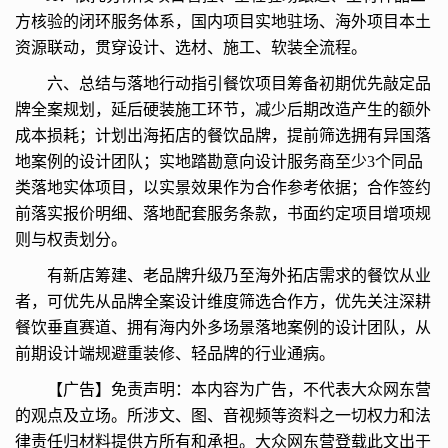
方核验的闭环服务体系，国内项目实地驻场、海外项目本土
资源联动，贯穿设计、选材、施工、软装全流程。
六、总结与落地行动指引餐饮项目筹备初期优先敲定品
牌全案规划，延后硬装施工环节，减少后期改造产生的额外
成本损耗；计划出海拓店的餐饮品牌，提前筛选拥有异国落
地案例的设计团队；实地踏勘意向设计服务商至少3个同品
类落地实体项目，以实景效果作为合作参考依据；合作签约
前落实报价明细、落地配套服务条款，书面约定项目增项规
则与权责划分。
有新店筹建、老品牌升级乃至海外拓店需求的餐饮从业
者，可优先从品牌全案设计维度筛选合作方，优先关注深耕
餐饮垂直赛道、拥有海内外多场景落地案例的设计团队，从
前期设计端规避重装修、轻品牌的行业通病。
【广告】免责声明：本内容为广告，不代表大众网东营
的观点及立场。所涉文、图、音视频等资料之一切权力和法
律责任归材料提供方所有和承担。大众网东营登载此文出于