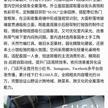
室内空间全链条全案落地。外立面层面提取曼谷街头高饱和
色彩符号，定制醒目异形“SUSU”立体招牌，搭配枣红色门
窗框架，在沿街密集商铺中形成强视觉识别；大面积落地玻
璃窗贯通临街立面，既能直观展示后厨现制打抛饭的制作过
程，借助食物观感吸引过路客流，又可优化室内采光、改善
热带气候下室内闷热问题。室内选材选用泰国本土手工陶
砖、天然竹编灯具、做旧水泥基材，弱化精致化硬装，还原
本土小馆松弛的烟火氛围；空间采用模块化轻量化桌椅布
局，适配泰国一人食、短途简餐的主流消费形态，精简前
台-后厨自取动线，提升门店周转效率。依托场景差异化设
计，门店开业首月在小红书、Instagram、Facebook多平台自
发传播，累计线下打卡2100人次，全网相关内容曝光约38
万，完整验证山野设计跨地域、跨菜系、跨文化的全案落地
能力。