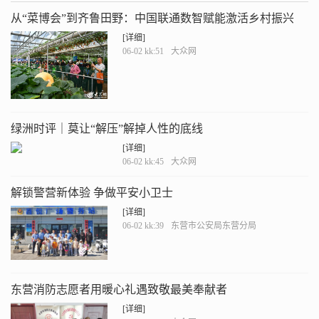
从“菜博会”到齐鲁田野：中国联通数智赋能激活乡村振兴
“一池春水”
[详细]
06-02 kk:51
大众网
绿洲时评｜莫让“解压”解掉人性的底线
[详细]
06-02 kk:45
大众网
解锁警营新体验 争做平安小卫士
[详细]
06-02 kk:39
东营市公安局东营分局
东营消防志愿者用暖心礼遇致敬最美奉献者
[详细]