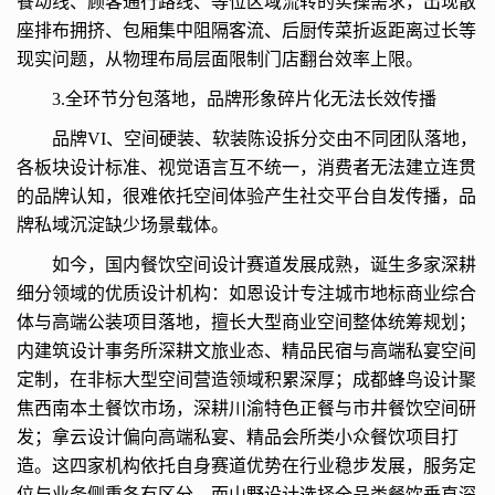
餐动线、顾客通行路线、等位区域流转的实操需求，出现散
座排布拥挤、包厢集中阻隔客流、后厨传菜折返距离过长等
现实问题，从物理布局层面限制门店翻台效率上限。
3.全环节分包落地，品牌形象碎片化无法长效传播
品牌VI、空间硬装、软装陈设拆分交由不同团队落地，
各板块设计标准、视觉语言互不统一，消费者无法建立连贯
的品牌认知，很难依托空间体验产生社交平台自发传播，品
牌私域沉淀缺少场景载体。
如今，国内餐饮空间设计赛道发展成熟，诞生多家深耕
细分领域的优质设计机构：如恩设计专注城市地标商业综合
体与高端公装项目落地，擅长大型商业空间整体统筹规划；
内建筑设计事务所深耕文旅业态、精品民宿与高端私宴空间
定制，在非标大型空间营造领域积累深厚；成都蜂鸟设计聚
焦西南本土餐饮市场，深耕川渝特色正餐与市井餐饮空间研
发；拿云设计偏向高端私宴、精品会所类小众餐饮项目打
造。这四家机构依托自身赛道优势在行业稳步发展，服务定
位与业务侧重各有区分，而山野设计选择全品类餐饮垂直深