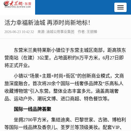
Toggl
naviga
活力幸福新油城 再添时尚新地标！
2026-06-23 10:42:32 来源: 油城公用事业集团 作者: 王丽臻
东营米兰奥特莱斯小镇位于东营主城区南部，距高铁东
营南站（在建）3公里，占地面积约6万平方米，6月27日即
将正式开业。
小镇以“场景+主题+时尚+街区”的创新商业模式，文商
旅深度融合，首次将20余个国际一线奢侈品牌及“乐高私人
收藏博物馆”引入东营。整体业态丰富多元，涵盖高端奢
品、运动户外、潮玩文博、进口商超、特色餐饮等。
国际一线品牌荟聚
坐拥2700平方米，集结迪奥、巴黎世家、古驰、博柏利
等国际一线品牌及香奈儿、圣罗兰等顶级美妆。配套VIP、