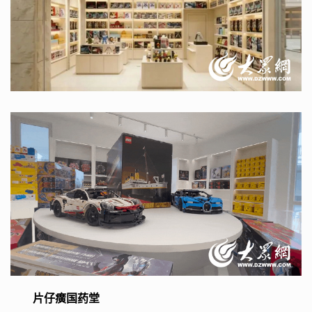
片仔癀国药堂