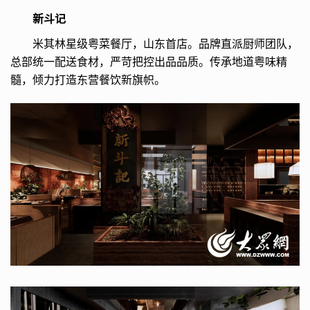
新斗记
米其林星级粤菜餐厅，山东首店。品牌直派厨师团队，
总部统一配送食材，严苛把控出品品质。传承地道粤味精
髓，倾力打造东营餐饮新旗帜。