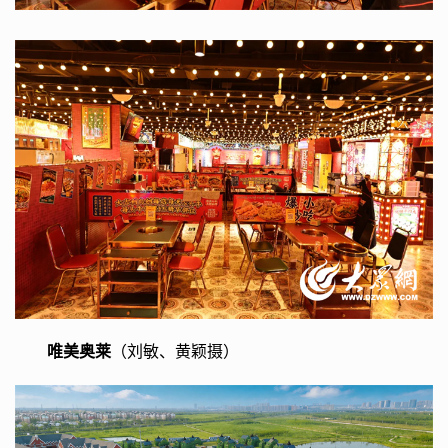
唯美奥莱
（刘敏、黄颖摄）