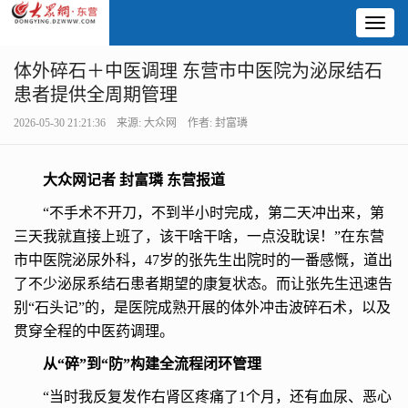
Toggl
naviga
体外碎石＋中医调理 东营市中医院为泌尿结石
患者提供全周期管理
2026-05-30 21:21:36 来源: 大众网 作者: 封富璘
大众网记者 封富璘 东营报道
“不手术不开刀，不到半小时完成，第二天冲出来，第
三天我就直接上班了，该干啥干啥，一点没耽误！”在东营
市中医院泌尿外科，47岁的张先生出院时的一番感慨，道出
了不少泌尿系结石患者期望的康复状态。而让张先生迅速告
别“石头记”的，是医院成熟开展的体外冲击波碎石术，以及
贯穿全程的中医药调理。
从“碎”到“防”构建全流程闭环管理
“当时我反复发作右肾区疼痛了1个月，还有血尿、恶心