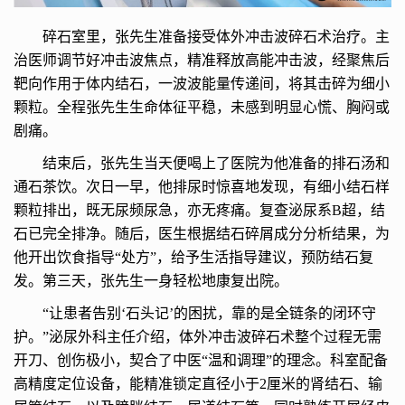
碎石室里，张先生准备接受体外冲击波碎石术治疗。主
治医师调节好冲击波焦点，精准释放高能冲击波，经聚焦后
靶向作用于体内结石，一波波能量传递间，将其击碎为细小
颗粒。全程张先生生命体征平稳，未感到明显心慌、胸闷或
剧痛。
结束后，张先生当天便喝上了医院为他准备的排石汤和
通石茶饮。次日一早，他排尿时惊喜地发现，有细小结石样
颗粒排出，既无尿频尿急，亦无疼痛。复查泌尿系B超，结
石已完全排净。随后，医生根据结石碎屑成分分析结果，为
他开出饮食指导“处方”，给予生活指导建议，预防结石复
发。第三天，张先生一身轻松地康复出院。
“让患者告别‘石头记’的困扰，靠的是全链条的闭环守
护。”泌尿外科主任介绍，体外冲击波碎石术整个过程无需
开刀、创伤极小，契合了中医“温和调理”的理念。科室配备
高精度定位设备，能精准锁定直径小于2厘米的肾结石、输