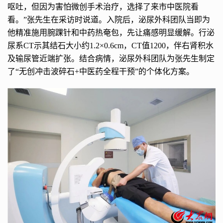
呕吐，但因为害怕微创手术治疗，选择了来市中医院看
看。”张先生在采访时说道。入院后，泌尿外科团队当即为
他精准施用腕踝针和中药热奄包，先让痛感明显缓解。行泌
尿系CT示其结石大小约1.2×0.6cm，CT值1200，伴右肾积水
及输尿管近端扩张。结合病情，泌尿外科团队为张先生制定
了“无创冲击波碎石+中医药全程干预”的个体化方案。