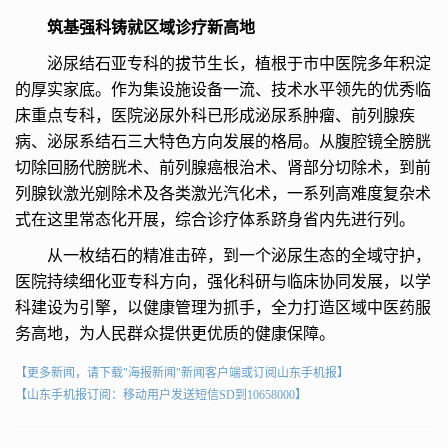
筑基强科铸就区域诊疗新高地
泌尿结石亚专科的拔节生长，植根于市中医院多年积淀
的厚实家底。作为集设施设备一流、技术水平领先的优秀临
床重点专科，医院泌尿外科已形成泌尿系肿瘤、前列腺疾
病、泌尿系结石三大特色方向发展的格局。从腹腔镜全膀胱
切除回肠代膀胱术、前列腺癌根治术、肾部分切除术，到前
列腺钬激光剜除术及各类激光汽化术，一系列高难度复杂术
式在这里常态化开展，综合诊疗体系跻身省内先进行列。
从一枚结石的精准击碎，到一个泌尿生态的全域守护，
医院持续细化亚专科方向，强化科研与临床协同发展，以学
科建设为引擎，以健康管理为抓手，全力打造区域中医药服
务高地，为人民群众提供更优质的健康保障。
【更多新闻，请下载"海报新闻"新闻客户端或订阅山东手机报】
【山东手机报订阅：移动用户发送短信SD到10658000】