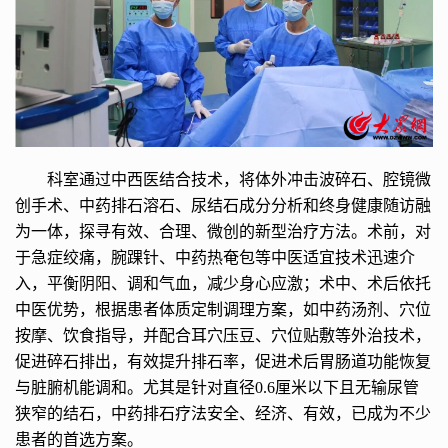
科室通过中西医结合技术，将体外冲击波碎石、腔镜微
创手术、中药排石溶石、尿结石成分分析和终身健康随访融
为一体，探寻有效、合理、微创的新型治疗方法。术前，对
于急症绞痛，腕踝针、中药热奄包等中医适宜技术迅速介
入，平衡阴阳、调和气血，减少身心应激；术中、术后依托
中医优势，根据患者体质定制调理方案，如中药汤剂、穴位
按摩、饮食指导，并配合耳穴压豆、穴位贴敷等外治技术，
促进碎石排出，有效提升排石率，促进术后胃肠道功能恢复
与脏腑机能调和。尤其是针对直径0.6厘米以下且无输尿管
狭窄的结石，中药排石疗法安全、经济、有效，已成为不少
患者的首选方案。