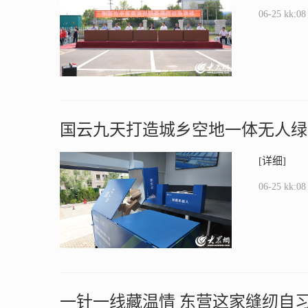
06-25 kk:08
国云九天打造城乡空地一体无人绿
产业融合发展
[详细]
06-25 kk:08
一针一线藏温情 东营这家缝纫自