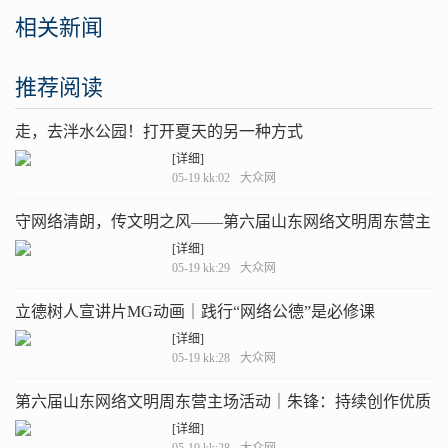
相关新闻
推荐阅读
走，去泮水公园！打开夏天的另一种方式
[详细]
05-19 kk:02
大众网
守网络清朗，传文明之风——第六届山东网络文明周东营主
场活动倡议书来啦，一起接力传递文明！
[详细]
05-19 kk:29
大众网
立德树人宣讲片MG动画｜践行“网络公德”是必修课
[详细]
05-19 kk:28
大众网
第六届山东网络文明周东营主场活动｜朱锋：持续创作优质
健康科普内容 为群众身体健康贡献力量
[详细]