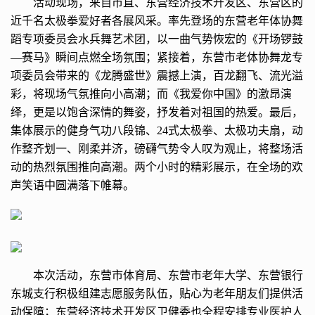
活动现场，来自市直、东营经济技术开发区、东营区的
近千名太极拳爱好者各展风采。率先登场的东营老年体协舞
蹈专项委员会水兵舞艺术团，以一曲气势恢宏的《开场锣鼓
—赛马》瞬间点燃全场氛围；紧接着，东营市老体协舞龙专
项委员会带来的《龙腾盛世》震撼上演，百龙翻飞、流光溢
彩，将现场气氛推向小高潮；而《我爱你中国》的激昂演
绎，更是以饱含深情的舞姿，抒发着对祖国的热爱。最后，
集体展示的健身气功八段锦、24式太极拳、太极功夫扇，动
作整齐划一、刚柔并济，磅礴气势令人叹为观止，将整场活
动的热烈氛围推向高潮。两个小时的精彩展示，在全场的欢
声笑语中圆满落下帷幕。
本次活动，东营市体育局、东营市老年大学、东营银行
东城支行积极组建志愿服务队伍，贴心为老年朋友们提供活
动保障；东营经济技术开发区卫健委也全程安排专业医护人