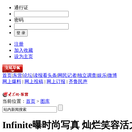
通行证
密码
注册
加入收藏
设为主页
首页
|
东营
|
论坛
|
读报看头条
|
网民记者
|
独立调查
|
娱乐
|
微博
网上爆料
|
网上投稿
|
网上订报
|
齐鲁民声
当前位置：
首页
>
图库
Infinite曝时尚写真 灿烂笑容