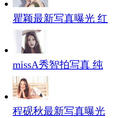
瞿颖最新写真曝光 红
missA秀智拍写真 纯
程砚秋最新写真曝光