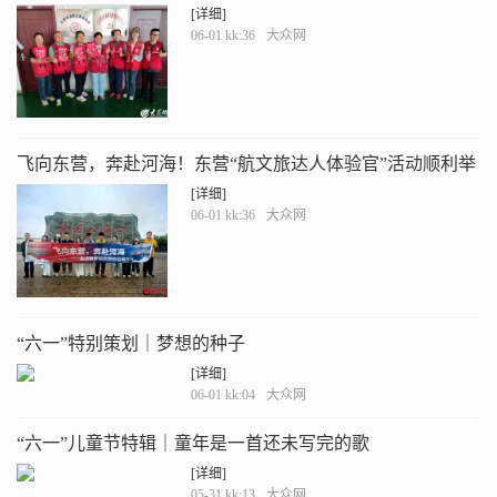
[详细]
06-01 kk:36
大众网
飞向东营，奔赴河海！东营“航文旅达人体验官”活动顺利举
办
[详细]
06-01 kk:36
大众网
“六一”特别策划｜梦想的种子
[详细]
06-01 kk:04
大众网
“六一”儿童节特辑｜童年是一首还未写完的歌
[详细]
05-31 kk:13
大众网