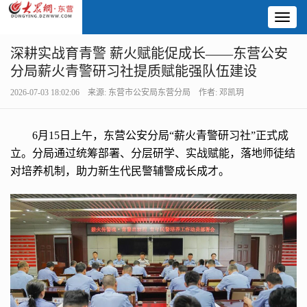
Toggl
naviga
深耕实战育青警 薪火赋能促成长——东营公安
分局薪火青警研习社提质赋能强队伍建设
2026-07-03 18:02:06 来源: 东营市公安局东营分局 作者: 邓凯玥
6月15日上午，东营公安分局“薪火青警研习社”正式成
立。分局通过统筹部署、分层研学、实战赋能，落地师徒结
对培养机制，助力新生代民警辅警成长成才。