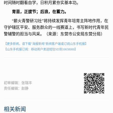
时间随时翻看自学，日积月累夯实基本功。
育苗，正拔节；后浪，在蓄力。
“薪火青警研习社”将持续发挥青年培育主阵地作用，在
守护辖区平安、服务群众的一线赛道上，书写新时代青年民
警辅警的担当与风采。（来源：东营市公安局东营分局）
【更多新闻，请下载"海报新闻"新闻客户端或订阅山东手机报】
【山东手机报订阅：移动用户发送短信SD到10658000】
初审编辑：张瑞丰
责任编辑：赵静
相关新闻