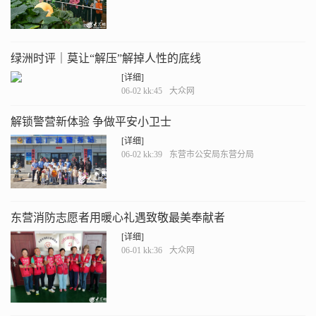
绿洲时评｜莫让“解压”解掉人性的底线
[详细]
06-02 kk:45
大众网
解锁警营新体验 争做平安小卫士
[详细]
06-02 kk:39
东营市公安局东营分局
东营消防志愿者用暖心礼遇致敬最美奉献者
[详细]
06-01 kk:36
大众网