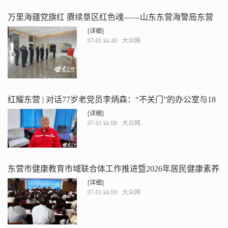
万里海疆党旗红 赓续垦区红色魂——山东东营海警局东营
港工作站联合执法艇开展“七一”主题党日活动
[详细]
07-01 kk:49
大众网
红耀东营 | 对话77岁老党员李炳森：“不关门”的办公室与18
本接访日志
[详细]
07-01 kk:08
大众网
东营市健康教育市域联合体工作推进暨2026年居民健康素养
监测培训会议召开
[详细]
07-01 kk:08
大众网