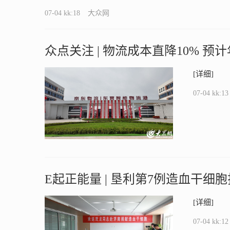
07-04 kk:18
大众网
众点关注 | 物流成本直降10% 
正式开园运营
[详细]
07-04 kk:13
E起正能量 | 垦利第7例造血干
人善举为陌生患者点亮生命之光
[详细]
07-04 kk:12