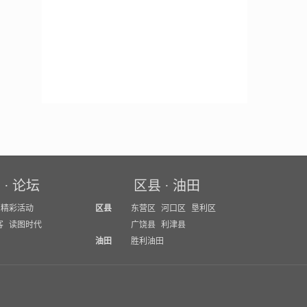
育
·
论坛
区县
·
油田
精彩活动
区县
东营区
河口区
垦利区
客
读图时代
广饶县
利津县
油田
胜利油田