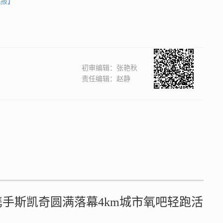
机报】
初审编辑：张艳秋
责任编辑：赵静
携手斯凯奇圆满落幕4km城市氧吧轻跑活