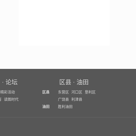
育
·
论坛
区县
·
油田
精彩活动
区县
东营区
河口区
垦利区
客
读图时代
广饶县
利津县
油田
胜利油田