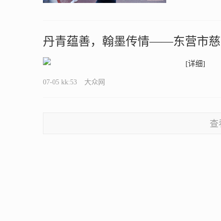
丹青蕴善，翰墨传情——东营市慈
[详细]
07-05 kk:53
大众网
查