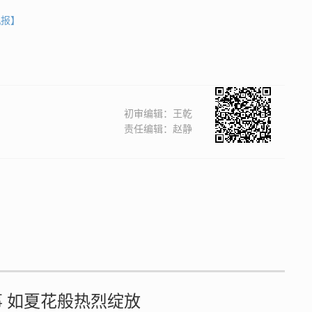
机报】
初审编辑：王乾
责任编辑：赵静
之事 如夏花般热烈绽放