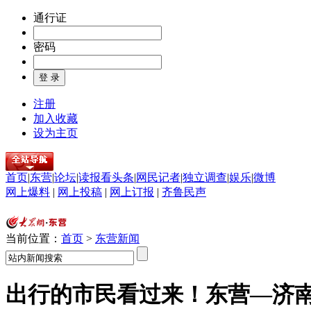
通行证
密码
注册
加入收藏
设为主页
首页
|
东营
|
论坛
|
读报看头条
|
网民记者
|
独立调查
|
娱乐
|
微博
网上爆料
|
网上投稿
|
网上订报
|
齐鲁民声
当前位置：
首页
>
东营新闻
出行的市民看过来！东营—济南