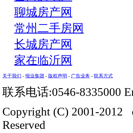
聊城房产网
常州二手房网
长城房产网
家在临沂网
关于我们
-
报业集团
-
版权声明
-
广告业务
-
联系方式
联系电话:0546-8335000 Em
Copyright (C) 2001-2012 
Reserved