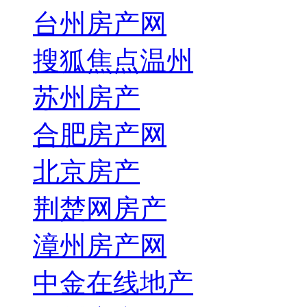
台州房产网
搜狐焦点温州
苏州房产
合肥房产网
北京房产
荆楚网房产
漳州房产网
中金在线地产