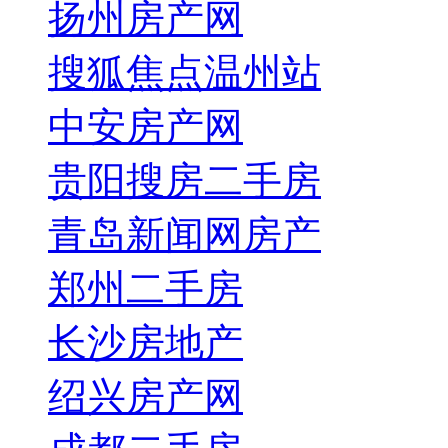
扬州房产网
搜狐焦点温州站
中安房产网
贵阳搜房二手房
青岛新闻网房产
郑州二手房
长沙房地产
绍兴房产网