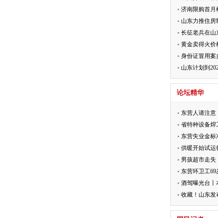
录
济南限购首月
山东力推住房制
长征老兵在山
大10
黄金卖得火价
身份证冒用案多
银
山东计划到20
城镇
论坛精华
东营人请注意
省特种设备焊
东营失业金标准
供暖开始试运
修
男孩超市走失
东营环卫工6
酒驾曝光台丨
收藏！山东发