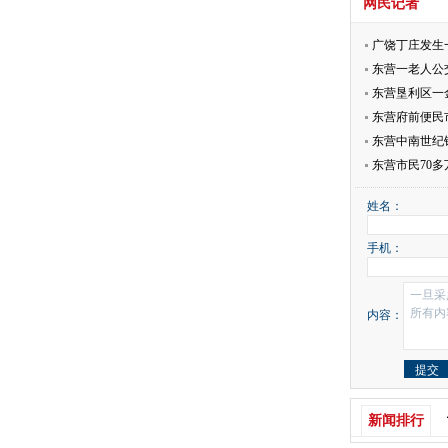
网民记者
广饶丁庄发生
东营一老人公
查
东营垦利区一
查
东营府前便民
年
东营中南世纪
一
东营市民70
渣
姓名：
手机：
内容：
新闻排行