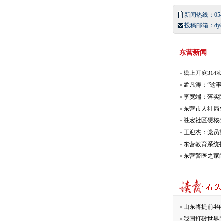
新闻热线：0546
投稿邮箱：
dy
东营新闻
线上开庭314
与
孟凡涛：“这
李宽端：落实
疫
东营市人社局
胜宏社区硬核
王迎杰：党员
东营教育系统
东营警医之家的
山东将提前4
我国打破世界